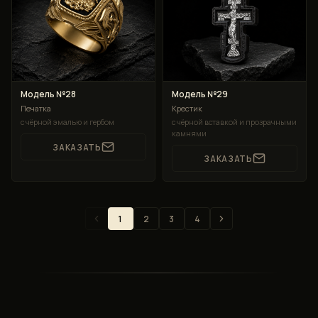
Модель №28
Модель №29
Печатка
Крестик
с чёрной эмалью и гербом
с чёрной вставкой и прозрачными
камнями
ЗАКАЗАТЬ
ЗАКАЗАТЬ
1
2
3
4